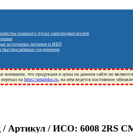
тройства плавного пуска электродвигателей
тующие
ые источники питания и ИБП
 быстросъёмные соединения
 внимание, что продукция и цены на данном сайте не являютс
 перехал на
https://antalplus.ru
, на нём ведется постоянное обновл
ый, Щелково, Москва, Пушкино, Королёв, Балашиха, Фряново, 
ПЗ, Neutral, WHX, ZWZ, CRAFT, СПЗ-4, NECTECH, KG, LQY, DP
д / Артикул / ИСО:
6008 2RS C