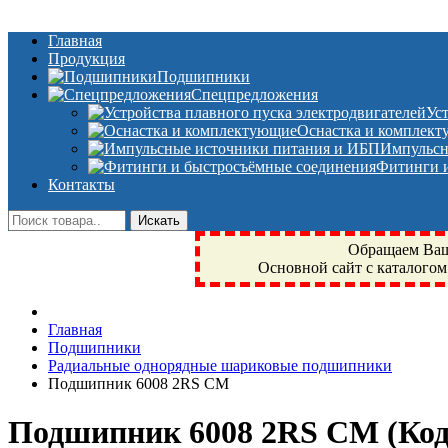
Главная
Продукция
Подшипники
Спецпредложения
Ус
Оснастка и комплек
Импульсн
Фитинги и
Контакты
Обращаем Ваше
Основной сайт с каталогом
Фрязино, Антал+, плюс, Свердловский, Загорянский, Юбилейн
Главная
техника, сварочные аппараты, NIS, NSK, JED, KPT, NXZ, Г
Подшипники
NTN, SKF, купить, заказать
Радиальные однорядные шариковые подшипники
Подшипник 6008 2RS CM
Подшипник 6008 2RS CM
(Ко