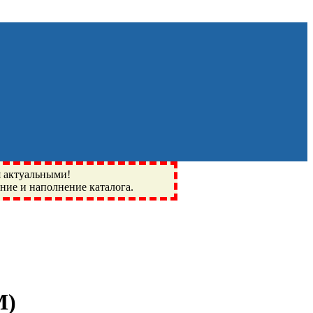
я актуальными!
ение и наполнение каталога.
Монино, Ивантеевка, подшипники, пневматика, метизы,
I, BSN, SPZ, РФ, BMZ, ХАРП, CX, РОЛТОМ, APZ, FBJ, KYK,
M
)