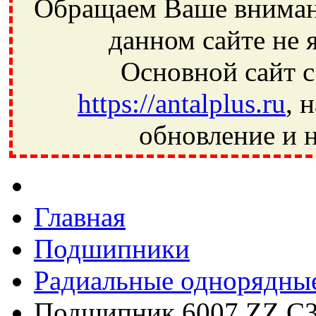
Обращаем Ваше внимани
данном сайте не 
Основной сайт с
https://antalplus.ru
, 
обновление и н
Фрязино, Антал+, плюс, Свердловский, Загорянский, Юбилей
Ивантеевка, подшипники, пневматика, метизы, техника, сваро
CRAFT, СПЗ-4, NECTECH, KG, LQY, DPI, BSN, SPZ, РФ, BMZ,
Главная
Подшипники
Радиальные однорядны
Подшипник 6007 ZZ C3