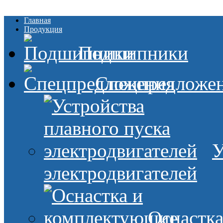
Главная
Продукция
Подшипники
Спецпредложе
У
электродвигателей
Оснастк