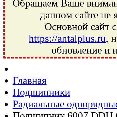
Обращаем Ваше внимани
данном сайте не 
Основной сайт с
https://antalplus.ru
, 
обновление и н
Фрязино, Антал+, плюс, Свердловский, Загорянский, Юбилей
Ивантеевка, подшипники, пневматика, метизы, техника, сваро
CRAFT, СПЗ-4, NECTECH, KG, LQY, DPI, BSN, SPZ, РФ, BMZ,
Главная
Подшипники
Радиальные однорядны
Подшипник 6007 DDU 