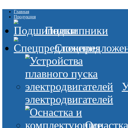
Главная
Продукция
Подшипники
Спецпредложе
У
электродвигателей
Оснастк