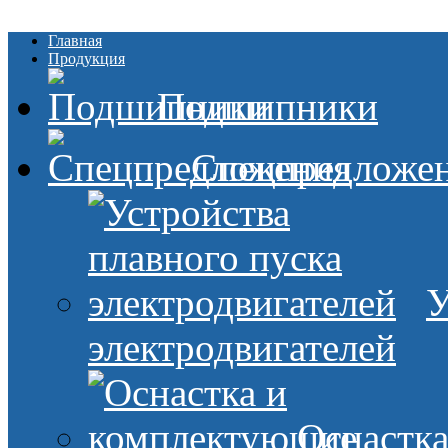
Главная
Продукция
Подшипники
Спецпредложе
У
электродвигателей
Оснастк