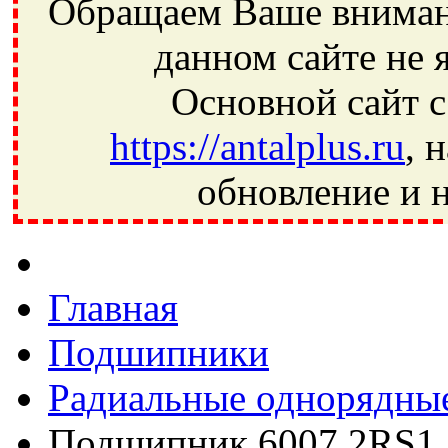
Обращаем Ваше внимани
данном сайте не 
Основной сайт с
https://antalplus.ru
, 
обновление и н
Фрязино, Антал+, плюс, Свердловский, Загорянский, Юбилей
Ивантеевка, подшипники, пневматика, метизы, техника, сваро
CRAFT, СПЗ-4, NECTECH, KG, LQY, DPI, BSN, SPZ, РФ, BMZ,
Главная
Подшипники
Радиальные однорядны
Подшипник 6007 2RS1