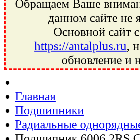
Обращаем Ваше внимани
данном сайте не 
Основной сайт с
https://antalplus.ru
, 
обновление и н
Фрязино, Антал+, плюс, Свердловский, Загорянский, Юбилей
Ивантеевка, подшипники, пневматика, метизы, техника, сваро
CRAFT, СПЗ-4, NECTECH, KG, LQY, DPI, BSN, SPZ, РФ, BMZ,
Главная
Подшипники
Радиальные однорядны
Подшипник 6006 2RS 