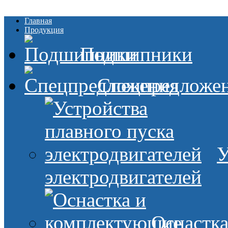
Главная
Продукция
Подшипники
Спецпредложе
У
электродвигателей
Оснастк