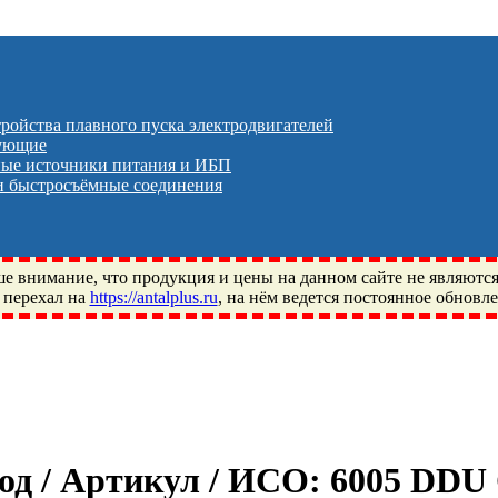
тройства плавного пуска электродвигателей
тующие
ые источники питания и ИБП
 быстросъёмные соединения
 внимание, что продукция и цены на данном сайте не являютс
 перехал на
https://antalplus.ru
, на нём ведется постоянное обновл
ый, Щелково, Москва, Пушкино, Королёв, Балашиха, Фряново, 
ПЗ, Neutral, WHX, ZWZ, CRAFT, СПЗ-4, NECTECH, KG, LQY, DP
од / Артикул / ИСО:
6005 DDU 