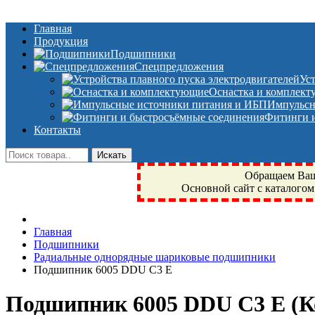
Главная
Продукция
Подшипники
Спецпредложения
Ус
Оснастка и комплек
Импульсн
Фитинги и
Контакты
Обращаем Ваше
Основной сайт с каталогом
Фрязино, Антал+, плюс, Свердловский, Загорянский, Юбилейн
Главная
техника, сварочные аппараты, NIS, NSK, JED, KPT, NXZ, Г
Подшипники
NTN, SKF, купить, заказать
Радиальные однорядные шариковые подшипники
Подшипник 6005 DDU C3 E
Подшипник 6005 DDU C3 E
(К