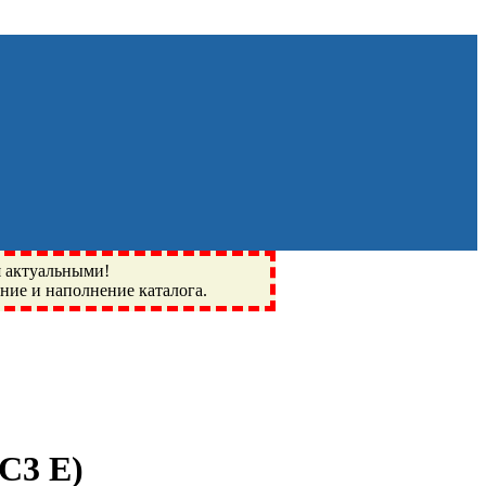
я актуальными!
ение и наполнение каталога.
Монино, Ивантеевка, подшипники, пневматика, метизы,
I, BSN, SPZ, РФ, BMZ, ХАРП, CX, РОЛТОМ, APZ, FBJ, KYK,
C3 E
)