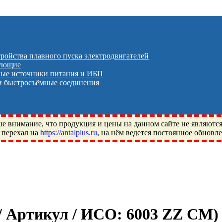
тройства плавного пуска электродвигателей
тующие
ые источники питания и ИБП
 быстросъёмные соединения
 внимание, что продукция и цены на данном сайте не являютс
 перехал на
https://antalplus.ru
, на нём ведется постоянное обновл
ый, Щелково, Москва, Пушкино, Королёв, Балашиха, Фряново, 
ПЗ, Neutral, WHX, ZWZ, CRAFT, СПЗ-4, NECTECH, KG, LQY, DP
 / Артикул / ИСО:
6003 ZZ CM
)