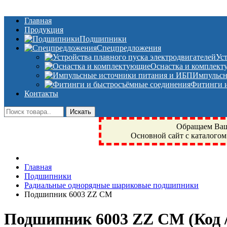
Главная
Продукция
Подшипники
Спецпредложения
Ус
Оснастка и комплек
Импульсн
Фитинги и
Контакты
Обращаем Ваше
Основной сайт с каталогом
Фрязино, Антал+, плюс, Свердловский, Загорянский, Юбилейн
Главная
техника, сварочные аппараты, NIS, NSK, JED, KPT, NXZ, Г
Подшипники
NTN, SKF, купить, заказать
Радиальные однорядные шариковые подшипники
Подшипник 6003 ZZ CM
Подшипник 6003 ZZ CM
(Код