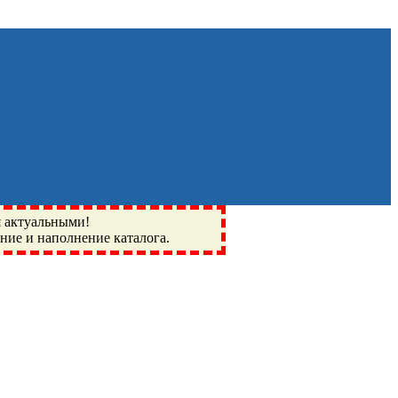
я актуальными!
ение и наполнение каталога.
Монино, Ивантеевка, подшипники, пневматика, метизы,
I, BSN, SPZ, РФ, BMZ, ХАРП, CX, РОЛТОМ, APZ, FBJ, KYK,