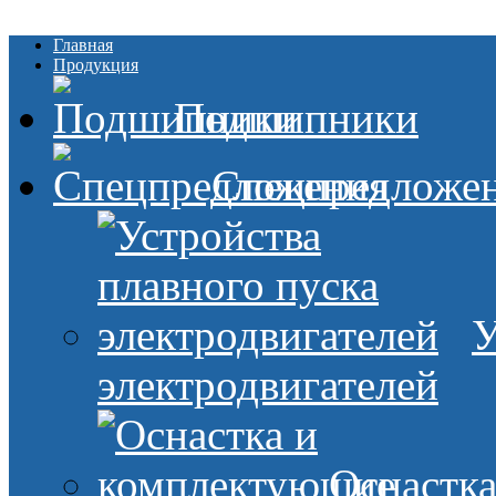
Главная
Продукция
Подшипники
Спецпредложе
У
электродвигателей
Оснастк