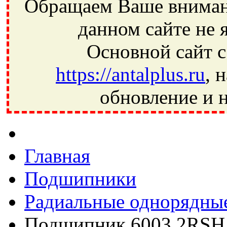
Обращаем Ваше внимани
данном сайте не 
Основной сайт с
https://antalplus.ru
, 
обновление и н
Фрязино, Антал+, плюс, Свердловский, Загорянский, Юбилей
Ивантеевка, подшипники, пневматика, метизы, техника, сваро
CRAFT, СПЗ-4, NECTECH, KG, LQY, DPI, BSN, SPZ, РФ, BMZ,
Главная
Подшипники
Радиальные однорядны
Подшипник 6003 2RSH