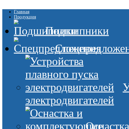
Главная
Продукция
Подшипники
Спецпредложе
У
электродвигателей
Оснастк