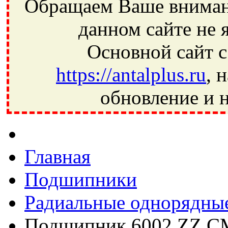
Обращаем Ваше внимани
данном сайте не 
Основной сайт с
https://antalplus.ru
, 
обновление и н
Фрязино, Антал+, плюс, Свердловский, Загорянский, Юбилей
Ивантеевка, подшипники, пневматика, метизы, техника, сваро
CRAFT, СПЗ-4, NECTECH, KG, LQY, DPI, BSN, SPZ, РФ, BMZ,
Главная
Подшипники
Радиальные однорядны
Подшипник 6002 ZZ C