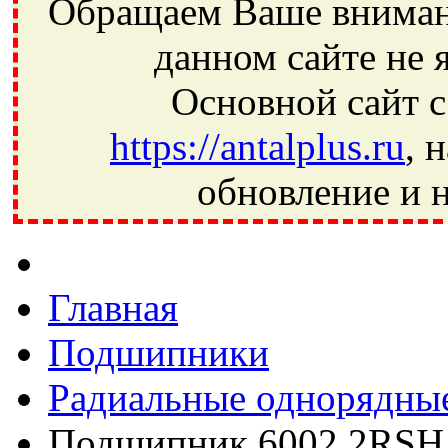
Обращаем Ваше внимани
данном сайте не 
Основной сайт с
https://antalplus.ru
, 
обновление и н
Фрязино, Антал+, плюс, Свердловский, Загорянский, Юбилей
Ивантеевка, подшипники, пневматика, метизы, техника, сваро
CRAFT, СПЗ-4, NECTECH, KG, LQY, DPI, BSN, SPZ, РФ, BMZ,
Главная
Подшипники
Радиальные однорядны
Подшипник 6002 2RSH 