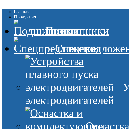
Главная
Продукция
Подшипники
Спецпредложе
У
электродвигателей
Оснастк