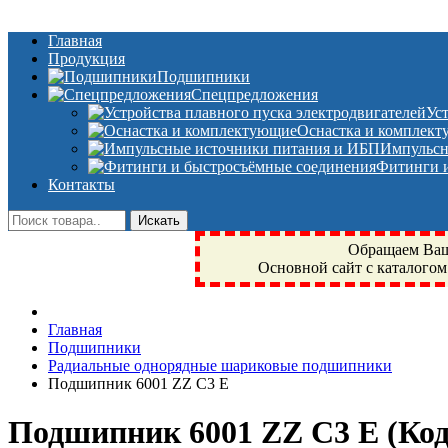
Главная
Продукция
Подшипники
Спецпредложения
Ус
Оснастка и комплек
Импульсн
Фитинги и
Контакты
Обращаем Ваше
Основной сайт с каталогом
Фрязино, Антал+, плюс, Свердловский, Загорянский, Юбилейн
Главная
техника, сварочные аппараты, NIS, NSK, JED, KPT, NXZ, Г
Подшипники
NTN, SKF, купить, заказать
Радиальные однорядные шариковые подшипники
Подшипник 6001 ZZ C3 E
Подшипник 6001 ZZ C3 E
(Ко