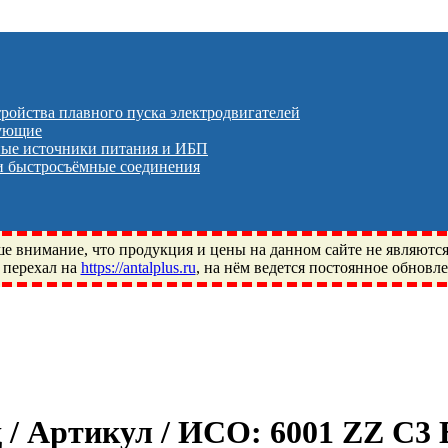
тройства плавного пуска электродвигателей
тующие
ые источники питания и ИБП
 быстросъёмные соединения
 внимание, что продукция и цены на данном сайте не являютс
 перехал на
https://antalplus.ru
, на нём ведется постоянное обновл
ый, Щелково, Москва, Пушкино, Королёв, Балашиха, Фряново, 
ПЗ, Neutral, WHX, ZWZ, CRAFT, СПЗ-4, NECTECH, KG, LQY, DP
д / Артикул / ИСО:
6001 ZZ C3 