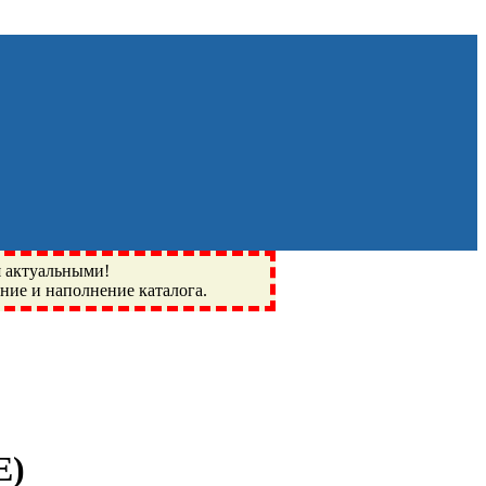
я актуальными!
ение и наполнение каталога.
Монино, Ивантеевка, подшипники, пневматика, метизы,
I, BSN, SPZ, РФ, BMZ, ХАРП, CX, РОЛТОМ, APZ, FBJ, KYK,
E
)