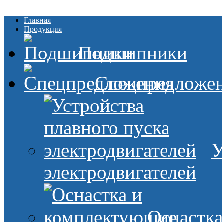
Главная
Продукция
Подшипники
Спецпредложе
У
электродвигателей
Оснастк