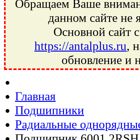
Обращаем Ваше внимани
данном сайте не 
Основной сайт с
https://antalplus.ru
, 
обновление и н
Фрязино, Антал+, плюс, Свердловский, Загорянский, Юбилей
Ивантеевка, подшипники, пневматика, метизы, техника, сваро
CRAFT, СПЗ-4, NECTECH, KG, LQY, DPI, BSN, SPZ, РФ, BMZ,
Главная
Подшипники
Радиальные однорядны
Подшипник 6001 2RSH