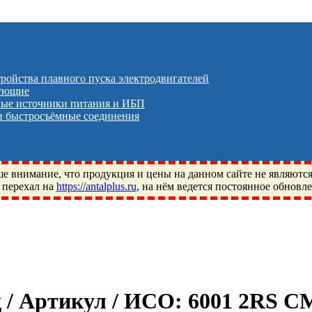
тройства плавного пуска электродвигателей
тующие
ые источники питания и ИБП
 быстросъёмные соединения
 внимание, что продукция и цены на данном сайте не являютс
 перехал на
https://antalplus.ru
, на нём ведется постоянное обновл
ый, Щелково, Москва, Пушкино, Королёв, Балашиха, Фряново, 
ПЗ, Neutral, WHX, ZWZ, CRAFT, СПЗ-4, NECTECH, KG, LQY, DP
д / Артикул / ИСО:
6001 2RS C