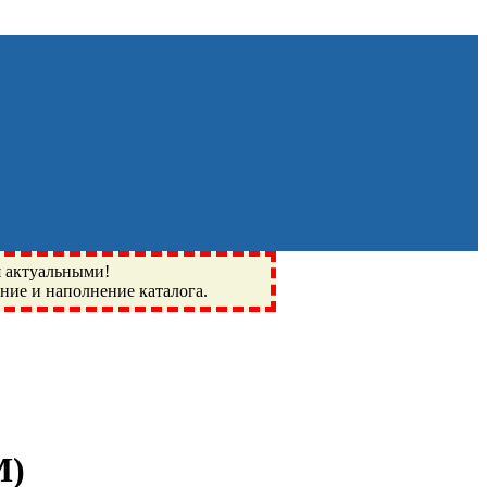
я актуальными!
ение и наполнение каталога.
Монино, Ивантеевка, подшипники, пневматика, метизы,
I, BSN, SPZ, РФ, BMZ, ХАРП, CX, РОЛТОМ, APZ, FBJ, KYK,
M
)