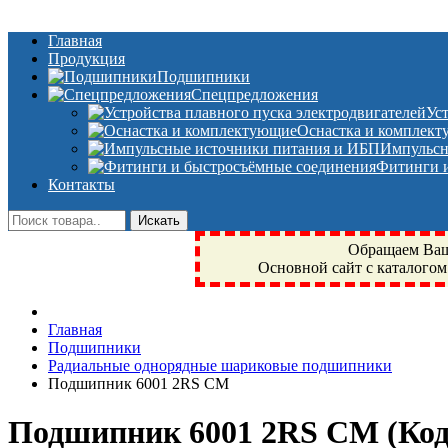
Главная
Продукция
Подшипники
Спецпредложения
Ус
Оснастка и комплек
Импульсн
Фитинги и
Контакты
Обращаем Ваше
Основной сайт с каталогом
Фрязино, Антал+, плюс, Свердловский, Загорянский, Юбилейн
Главная
техника, сварочные аппараты, NIS, NSK, JED, KPT, NXZ, Г
Подшипники
NTN, SKF, купить, заказать
Радиальные однорядные шариковые подшипники
Подшипник 6001 2RS CM
Подшипник 6001 2RS CM
(Ко