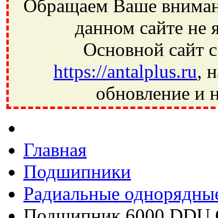
Обращаем Ваше внимани
данном сайте не 
Основной сайт с
https://antalplus.ru
, 
обновление и н
Фрязино, Антал+, плюс, Свердловский, Загорянский, Юбилей
Ивантеевка, подшипники, пневматика, метизы, техника, сваро
CRAFT, СПЗ-4, NECTECH, KG, LQY, DPI, BSN, SPZ, РФ, BMZ,
Главная
Подшипники
Радиальные однорядны
Подшипник 6000 DDU