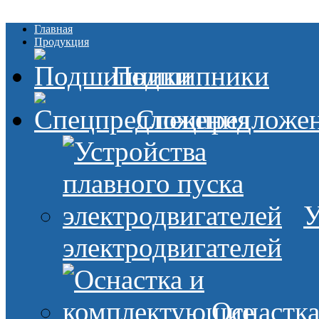
Главная
Продукция
Подшипники
Спецпредложе
У
электродвигателей
Оснастк