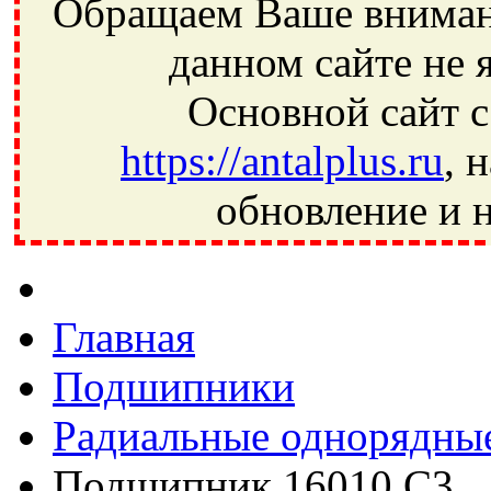
Обращаем Ваше внимани
данном сайте не 
Основной сайт с
https://antalplus.ru
, 
обновление и н
Фрязино, Антал+, плюс, Свердловский, Загорянский, Юбилей
Ивантеевка, подшипники, пневматика, метизы, техника, сваро
CRAFT, СПЗ-4, NECTECH, KG, LQY, DPI, BSN, SPZ, РФ, BMZ,
Главная
Подшипники
Радиальные однорядны
Подшипник 16010 C3