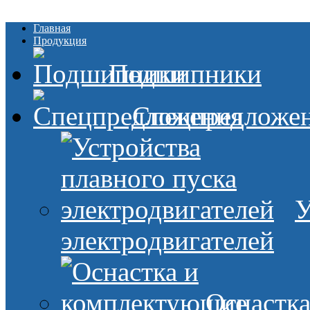
Главная
Продукция
Подшипники
Спецпредложе
У
электродвигателей
Оснастк