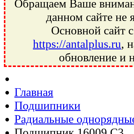
Обращаем Ваше внимани
данном сайте не 
Основной сайт с
https://antalplus.ru
, 
обновление и н
Фрязино, Антал+, плюс, Свердловский, Загорянский, Юбилей
Ивантеевка, подшипники, пневматика, метизы, техника, сваро
CRAFT, СПЗ-4, NECTECH, KG, LQY, DPI, BSN, SPZ, РФ, BMZ,
Главная
Подшипники
Радиальные однорядны
Подшипник 16009 C3