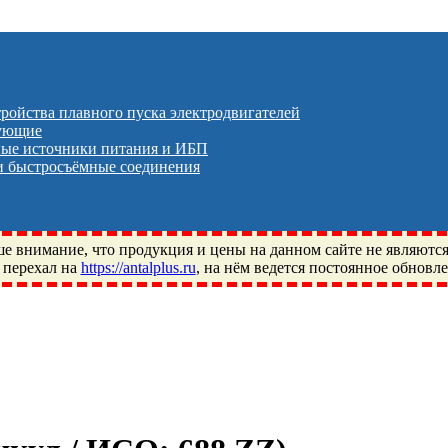
тройства плавного пуска электродвигателей
тующие
ые источники питания и ИБП
 быстросъёмные соединения
 внимание, что продукция и цены на данном сайте не являютс
 перехал на
https://antalplus.ru
, на нём ведется постоянное обновл
ый, Щелково, Москва, Пушкино, Королёв, Балашиха, Фряново, 
ПЗ, Neutral, WHX, ZWZ, CRAFT, СПЗ-4, NECTECH, KG, LQY, DP