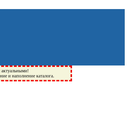
я актуальными!
ение и наполнение каталога.
Монино, Ивантеевка, подшипники, пневматика, метизы,
I, BSN, SPZ, РФ, BMZ, ХАРП, CX, РОЛТОМ, APZ, FBJ, KYK,