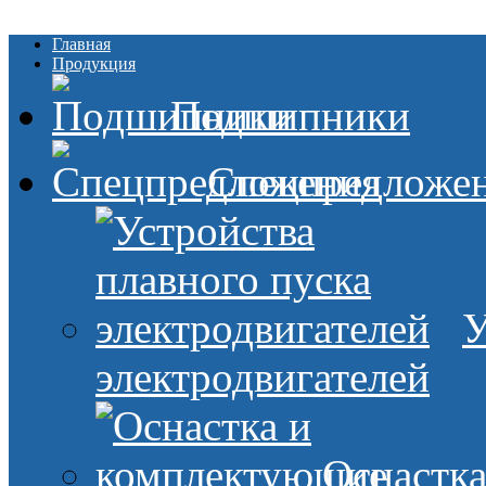
Главная
Продукция
Подшипники
Спецпредложе
У
электродвигателей
Оснастк