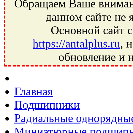
Обращаем Ваше внимани
данном сайте не 
Основной сайт с
https://antalplus.ru
, 
обновление и н
Фрязино, Антал+, плюс, Свердловский, Загорянский, Юбилей
Ивантеевка, подшипники, пневматика, метизы, техника, сваро
CRAFT, СПЗ-4, NECTECH, KG, LQY, DPI, BSN, SPZ, РФ, BMZ,
Главная
Подшипники
Радиальные однорядны
Миниатюрные подшип