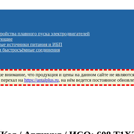
тройства плавного пуска электродвигателей
тующие
ые источники питания и ИБП
 быстросъёмные соединения
 внимание, что продукция и цены на данном сайте не являютс
 перехал на
https://antalplus.ru
, на нём ведется постоянное обновл
ый, Щелково, Москва, Пушкино, Королёв, Балашиха, Фряново, 
ПЗ, Neutral, WHX, ZWZ, CRAFT, СПЗ-4, NECTECH, KG, LQY, DP