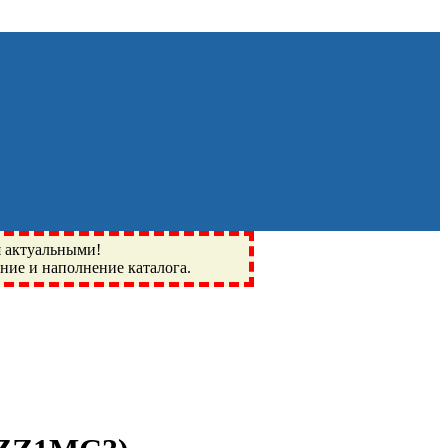
я актуальными!
ение и наполнение каталога.
Монино, Ивантеевка, подшипники, пневматика, метизы,
I, BSN, SPZ, РФ, BMZ, ХАРП, CX, РОЛТОМ, APZ, FBJ, KYK,