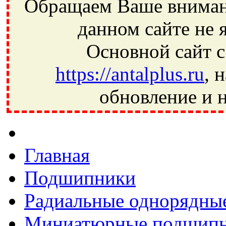
Обращаем Ваше внимани
данном сайте не 
Основной сайт с
https://antalplus.ru
, 
обновление и н
Фрязино, Антал+, плюс, Свердловский, Загорянский, Юбилей
Ивантеевка, подшипники, пневматика, метизы, техника, сваро
CRAFT, СПЗ-4, NECTECH, KG, LQY, DPI, BSN, SPZ, РФ, BMZ,
Главная
Подшипники
Радиальные однорядны
Миниатюрные подшип