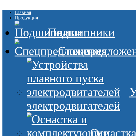
Главная
Продукция
Подшипники
Спецпредложе
У
электродвигателей
Оснастк