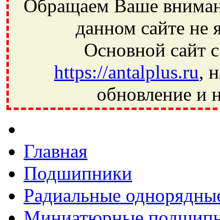
Обращаем Ваше внимани
данном сайте не 
Основной сайт с
https://antalplus.ru
, 
обновление и н
Фрязино, Антал+, плюс, Свердловский, Загорянский, Юбилей
Ивантеевка, подшипники, пневматика, метизы, техника, сваро
CRAFT, СПЗ-4, NECTECH, KG, LQY, DPI, BSN, SPZ, РФ, BMZ,
Главная
Подшипники
Радиальные однорядны
Миниатюрные подшип