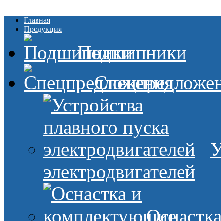
Главная
Продукция
Подшипники
Спецпредложе
У
электродвигателей
Оснастк