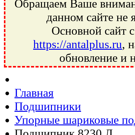
Обращаем Ваше внимани
данном сайте не 
Основной сайт с
https://antalplus.ru
, 
обновление и н
Фрязино, Антал+, плюс, Свердловский, Загорянский, Юбилей
Ивантеевка, подшипники, пневматика, метизы, техника, сваро
CRAFT, СПЗ-4, NECTECH, KG, LQY, DPI, BSN, SPZ, РФ, BMZ,
Главная
Подшипники
Упорные шариковые п
Подшипник 8230 Л