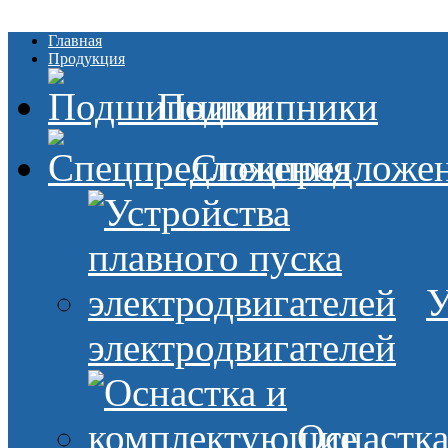
Главная
Продукция
Подшипники
Спецпредложе
У
электродвигателей
Оснастк