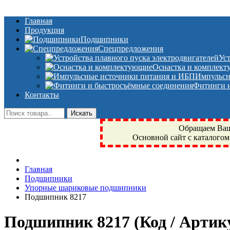
Главная
Продукция
Подшипники
Спецпредложения
Ус
Оснастка и комплек
Импульсн
Фитинги и
Контакты
Обращаем Ваше
Основной сайт с каталогом
Фрязино, Антал+, плюс, Свердловский, Загорянский, Юбилейн
Главная
техника, сварочные аппараты, NIS, NSK, JED, KPT, NXZ, Г
Подшипники
NTN, SKF, купить, заказать
Упорные шариковые подшипники
Подшипник 8217
Подшипник 8217
(Код / Арти