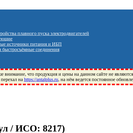
тройства плавного пуска электродвигателей
тующие
ые источники питания и ИБП
 быстросъёмные соединения
 внимание, что продукция и цены на данном сайте не являютс
 перехал на
https://antalplus.ru
, на нём ведется постоянное обновл
ый, Щелково, Москва, Пушкино, Королёв, Балашиха, Фряново, 
ПЗ, Neutral, WHX, ZWZ, CRAFT, СПЗ-4, NECTECH, KG, LQY, DP
кул / ИСО:
8217
)