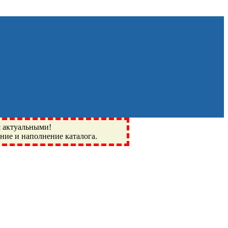
я актуальными!
ение и наполнение каталога.
Монино, Ивантеевка, подшипники, пневматика, метизы,
I, BSN, SPZ, РФ, BMZ, ХАРП, CX, РОЛТОМ, APZ, FBJ, KYK,