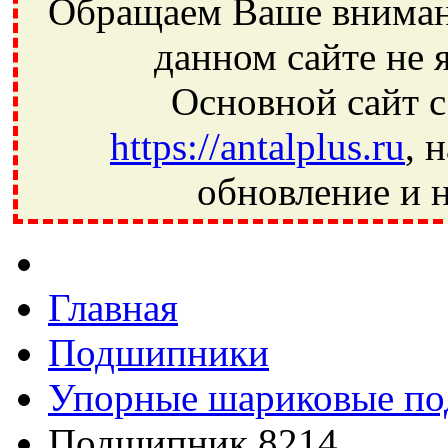
Обращаем Ваше внимани
данном сайте не 
Основной сайт с
https://antalplus.ru
, 
обновление и н
Фрязино, Антал+, плюс, Свердловский, Загорянский, Юбилей
Ивантеевка, подшипники, пневматика, метизы, техника, сваро
CRAFT, СПЗ-4, NECTECH, KG, LQY, DPI, BSN, SPZ, РФ, BMZ,
Главная
Подшипники
Упорные шариковые п
Подшипник 8214