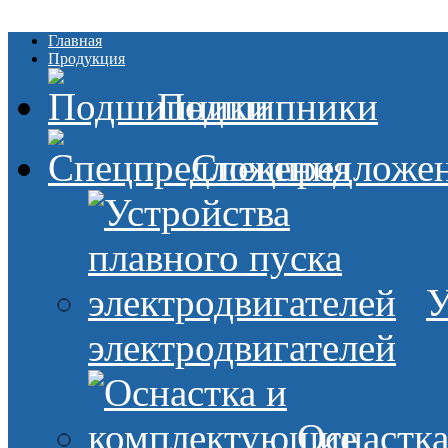
Главная
Продукция
Подшипники
Спецпредложе
У
электродвигателей
Оснастк