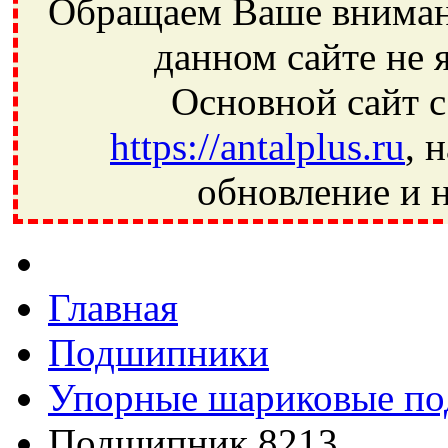
Обращаем Ваше внимани
данном сайте не 
Основной сайт с
https://antalplus.ru
, 
обновление и н
Фрязино, Антал+, плюс, Свердловский, Загорянский, Юбилей
Ивантеевка, подшипники, пневматика, метизы, техника, сваро
CRAFT, СПЗ-4, NECTECH, KG, LQY, DPI, BSN, SPZ, РФ, BMZ,
Главная
Подшипники
Упорные шариковые п
Подшипник 8213