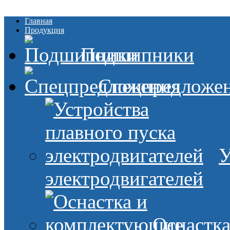
Главная
Продукция
Подшипники
Спецпредложе
У
электродвигателей
Оснастк