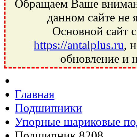
Обращаем Ваше внимани
данном сайте не 
Основной сайт с
https://antalplus.ru
, 
обновление и н
Фрязино, Антал+, плюс, Свердловский, Загорянский, Юбилей
Ивантеевка, подшипники, пневматика, метизы, техника, сваро
CRAFT, СПЗ-4, NECTECH, KG, LQY, DPI, BSN, SPZ, РФ, BMZ,
Главная
Подшипники
Упорные шариковые п
Подшипник 8208