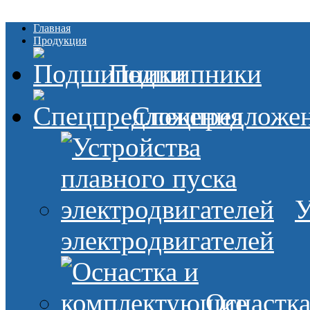
Главная
Продукция
Подшипники
Спецпредложе
У
электродвигателей
Оснастк