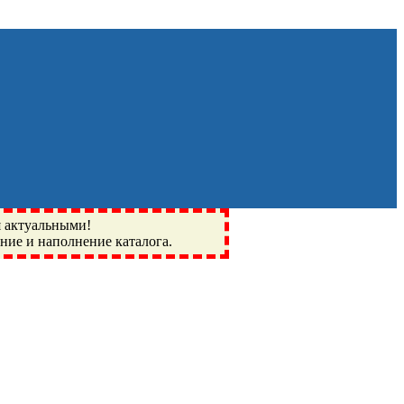
я актуальными!
ение и наполнение каталога.
Монино, Ивантеевка, подшипники, пневматика, метизы,
I, BSN, SPZ, РФ, BMZ, ХАРП, CX, РОЛТОМ, APZ, FBJ, KYK,