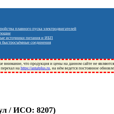
тройства плавного пуска электродвигателей
тующие
ые источники питания и ИБП
 быстросъёмные соединения
 внимание, что продукция и цены на данном сайте не являютс
 перехал на
https://antalplus.ru
, на нём ведется постоянное обновл
ый, Щелково, Москва, Пушкино, Королёв, Балашиха, Фряново, 
ПЗ, Neutral, WHX, ZWZ, CRAFT, СПЗ-4, NECTECH, KG, LQY, DP
кул / ИСО:
8207
)