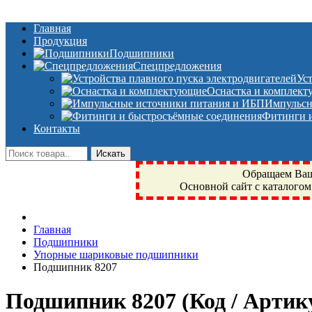
Главная
Продукция
Подшипники
Спецпредложения
Ус
Оснастка и комплек
Импульсн
Фитинги и
Контакты
Обращаем Ваше
Основной сайт с каталогом
Фрязино, Антал+, плюс, Свердловский, Загорянский, Юбилейн
Главная
техника, сварочные аппараты, NIS, NSK, JED, KPT, NXZ, Г
Подшипники
NTN, SKF, купить, заказать
Упорные шариковые подшипники
Подшипник 8207
Подшипник 8207
(Код / Арти