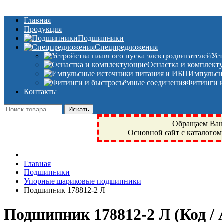
Главная
Продукция
Подшипники
Спецпредложения
Ус
Оснастка и комплек
Импульсн
Фитинги и
Контакты
Обращаем Ваше
Основной сайт с каталогом
Фрязино, Антал+, плюс, Свердловский, Загорянский, Юбилейн
Главная
техника, сварочные аппараты, NIS, NSK, JED, KPT, NXZ, Г
Подшипники
NTN, SKF, купить, заказать
Упорные шариковые подшипники
Подшипник 178812-2 Л
Подшипник 178812-2 Л
(Код /