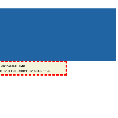
я актуальными!
ение и наполнение каталога.
Монино, Ивантеевка, подшипники, пневматика, метизы,
I, BSN, SPZ, РФ, BMZ, ХАРП, CX, РОЛТОМ, APZ, FBJ, KYK,