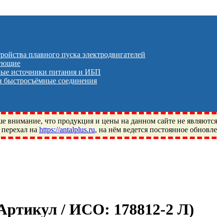
тройства плавного пуска электродвигателей
тующие
ые источники питания и ИБП
 быстросъёмные соединения
 внимание, что продукция и цены на данном сайте не являютс
 перехал на
https://antalplus.ru
, на нём ведется постоянное обновл
ый, Щелково, Москва, Пушкино, Королёв, Балашиха, Фряново, 
ПЗ, Neutral, WHX, ZWZ, CRAFT, СПЗ-4, NECTECH, KG, LQY, DP
 Артикул / ИСО:
178812-2 Л
)