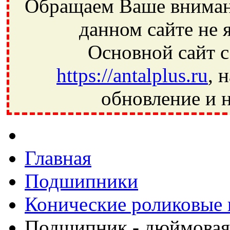
Обращаем Ваше внимани
данном сайте не 
Основной сайт с
https://antalplus.ru
, 
обновление и н
Фрязино, Антал+, плюс, Свердловский, Загорянский, Юбилей
Ивантеевка, подшипники, пневматика, метизы, техника, сваро
CRAFT, СПЗ-4, NECTECH, KG, LQY, DPI, BSN, SPZ, РФ, BMZ,
Главная
Подшипники
Конические роликовые
Подшипник - дюймовая