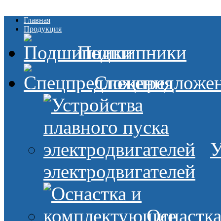
Главная
Продукция
Подшипники
Спецпредложе
У
электродвигателей
Оснастк