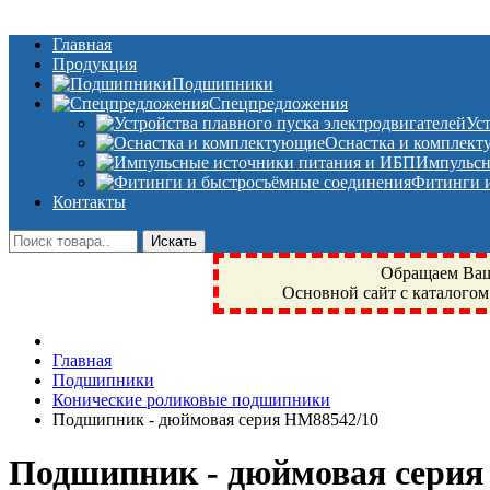
Главная
Продукция
Подшипники
Спецпредложения
Ус
Оснастка и комплек
Импульсн
Фитинги и
Контакты
Обращаем Ваше
Основной сайт с каталогом
Фрязино, Антал+, плюс, Свердловский, Загорянский, Юбилейн
Главная
техника, сварочные аппараты, NIS, NSK, JED, KPT, NXZ, Г
Подшипники
NTN, SKF, купить, заказать
Конические роликовые подшипники
Подшипник - дюймовая серия HM88542/10
Подшипник - дюймовая серия