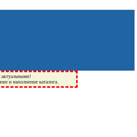
я актуальными!
ение и наполнение каталога.
Монино, Ивантеевка, подшипники, пневматика, метизы,
I, BSN, SPZ, РФ, BMZ, ХАРП, CX, РОЛТОМ, APZ, FBJ, KYK,