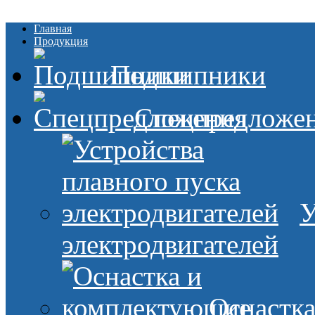
Главная
Продукция
Подшипники
Спецпредложе
У
электродвигателей
Оснастк