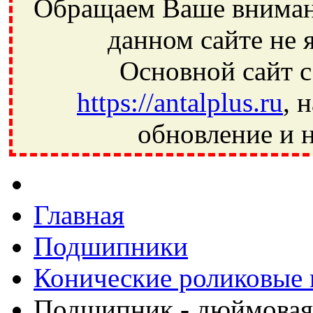
Обращаем Ваше внимани
данном сайте не 
Основной сайт с
https://antalplus.ru
, 
обновление и н
Фрязино, Антал+, плюс, Свердловский, Загорянский, Юбилей
Ивантеевка, подшипники, пневматика, метизы, техника, сваро
CRAFT, СПЗ-4, NECTECH, KG, LQY, DPI, BSN, SPZ, РФ, BMZ,
Главная
Подшипники
Конические роликовые
Подшипник - дюймовая 