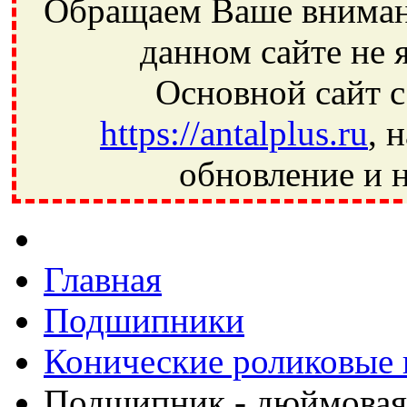
Обращаем Ваше внимани
данном сайте не 
Основной сайт с
https://antalplus.ru
, 
обновление и н
Фрязино, Антал+, плюс, Свердловский, Загорянский, Юбилей
Ивантеевка, подшипники, пневматика, метизы, техника, сваро
CRAFT, СПЗ-4, NECTECH, KG, LQY, DPI, BSN, SPZ, РФ, BMZ,
Главная
Подшипники
Конические роликовые
Подшипник - дюймовая 