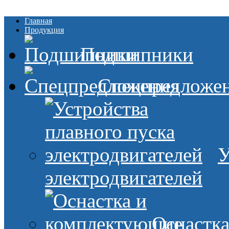
Главная
Продукция
Подшипники
Спецпредложе
У
электродвигателей
Оснастк