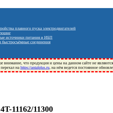
тройства плавного пуска электродвигателей
тующие
ые источники питания и ИБП
 быстросъёмные соединения
 внимание, что продукция и цены на данном сайте не являютс
 перехал на
https://antalplus.ru
, на нём ведется постоянное обновл
ый, Щелково, Москва, Пушкино, Королёв, Балашиха, Фряново, 
ПЗ, Neutral, WHX, ZWZ, CRAFT, СПЗ-4, NECTECH, KG, LQY, DP
4T-11162/11300