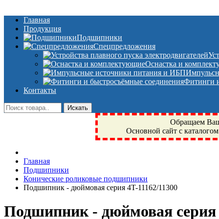
Главная
Продукция
Подшипники
Спецпредложения
Ус
Оснастка и комплек
Импульсн
Фитинги и
Контакты
Обращаем Ваше
Основной сайт с каталогом
Фрязино, Антал+, плюс, Свердловский, Загорянский, Юбилейн
Главная
техника, сварочные аппараты, NIS, NSK, JED, KPT, NXZ, Г
Подшипники
NTN, SKF, купить, заказать
Конические роликовые подшипники
Подшипник - дюймовая серия 4T-11162/11300
Подшипник - дюймовая серия 