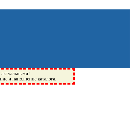
я актуальными!
ение и наполнение каталога.
Монино, Ивантеевка, подшипники, пневматика, метизы,
I, BSN, SPZ, РФ, BMZ, ХАРП, CX, РОЛТОМ, APZ, FBJ, KYK,