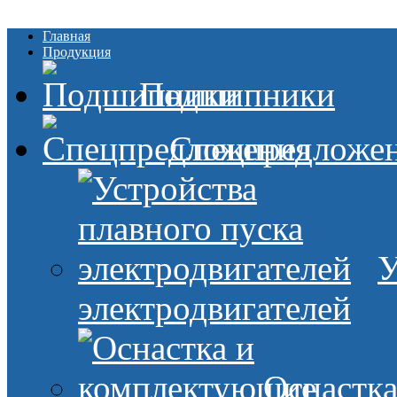
Главная
Продукция
Подшипники
Спецпредложе
У
электродвигателей
Оснастк