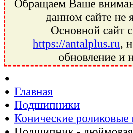
Обращаем Ваше внимани
данном сайте не 
Основной сайт с
https://antalplus.ru
, 
обновление и н
Фрязино, Антал+, плюс, Свердловский, Загорянский, Юбилей
Ивантеевка, подшипники, пневматика, метизы, техника, сваро
CRAFT, СПЗ-4, NECTECH, KG, LQY, DPI, BSN, SPZ, РФ, BMZ,
Главная
Подшипники
Конические роликовые
Подшипник - дюймовая