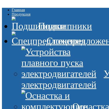
Главная
Продукция
Подшипники
Спецпредложе
У
электродвигателей
Оснастк