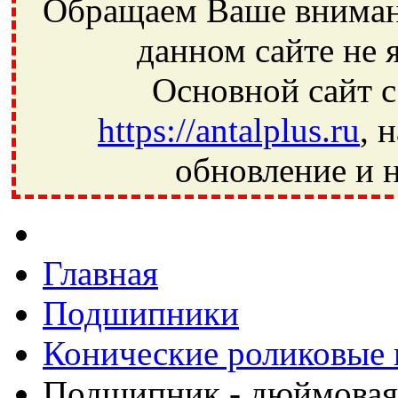
Обращаем Ваше внимани
данном сайте не 
Основной сайт с
https://antalplus.ru
, 
обновление и н
Фрязино, Антал+, плюс, Свердловский, Загорянский, Юбилей
Ивантеевка, подшипники, пневматика, метизы, техника, сваро
CRAFT, СПЗ-4, NECTECH, KG, LQY, DPI, BSN, SPZ, РФ, BMZ,
Главная
Подшипники
Конические роликовые
Подшипник - дюймовая 