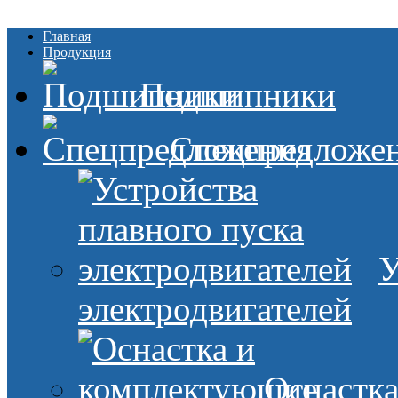
Главная
Продукция
Подшипники
Спецпредложе
У
электродвигателей
Оснастк