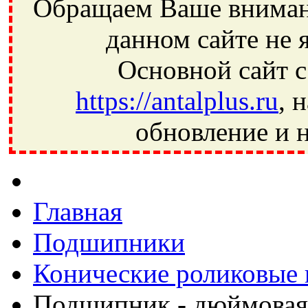
Обращаем Ваше внимани
данном сайте не 
Основной сайт с
https://antalplus.ru
, 
обновление и н
Фрязино, Антал+, плюс, Свердловский, Загорянский, Юбилей
Ивантеевка, подшипники, пневматика, метизы, техника, сваро
CRAFT, СПЗ-4, NECTECH, KG, LQY, DPI, BSN, SPZ, РФ, BMZ,
Главная
Подшипники
Конические роликовые
Подшипник - дюймовая 