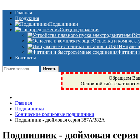
Главная
Продукция
Подшипники
Спецпредложения
Ус
Оснастка и комплек
Импульсн
Фитинги и
Контакты
Обращаем Ваше
Основной сайт с каталогом
Фрязино, Антал+, плюс, Свердловский, Загорянский, Юбилейн
Главная
техника, сварочные аппараты, NIS, NSK, JED, KPT, NXZ, Г
Подшипники
NTN, SKF, купить, заказать
Конические роликовые подшипники
Подшипник - дюймовая серия 387A/382A
Подшипник - дюймовая серия