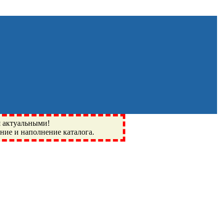
я актуальными!
ение и наполнение каталога.
Монино, Ивантеевка, подшипники, пневматика, метизы,
I, BSN, SPZ, РФ, BMZ, ХАРП, CX, РОЛТОМ, APZ, FBJ, KYK,