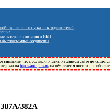
тройства плавного пуска электродвигателей
тующие
ые источники питания и ИБП
 быстросъёмные соединения
 внимание, что продукция и цены на данном сайте не являютс
 перехал на
https://antalplus.ru
, на нём ведется постоянное обновл
ый, Щелково, Москва, Пушкино, Королёв, Балашиха, Фряново, 
ПЗ, Neutral, WHX, ZWZ, CRAFT, СПЗ-4, NECTECH, KG, LQY, DP
 387A/382A