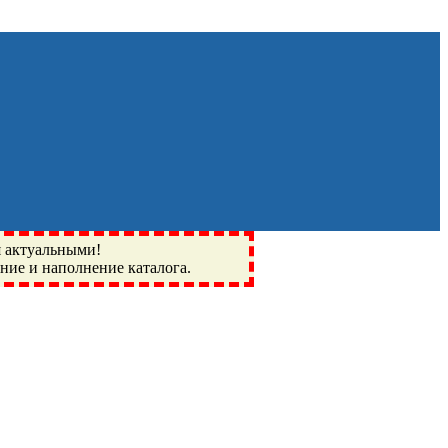
я актуальными!
ение и наполнение каталога.
Монино, Ивантеевка, подшипники, пневматика, метизы,
I, BSN, SPZ, РФ, BMZ, ХАРП, CX, РОЛТОМ, APZ, FBJ, KYK,