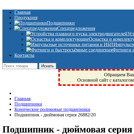
Главная
Продукция
Подшипники
Спецпредложения
Ус
Оснастка и комплек
Импульсн
Фитинги и
Контакты
Обращаем Ваше
Основной сайт с каталогом
Фрязино, Антал+, плюс, Свердловский, Загорянский, Юбилейн
Главная
техника, сварочные аппараты, NIS, NSK, JED, KPT, NXZ, Г
Подшипники
NTN, SKF, купить, заказать
Конические роликовые подшипники
Подшипник - дюймовая серия 26882/20
Подшипник - дюймовая серия 