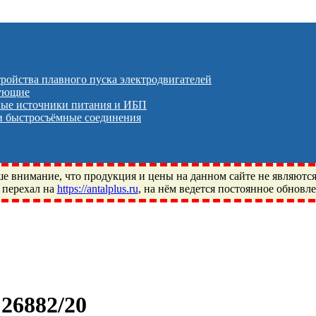
тройства плавного пуска электродвигателей
тующие
ые источники питания и ИБП
 быстросъёмные соединения
 внимание, что продукция и цены на данном сайте не являютс
 перехал на
https://antalplus.ru
, на нём ведется постоянное обновл
ый, Щелково, Москва, Пушкино, Королёв, Балашиха, Фряново, 
ПЗ, Neutral, WHX, ZWZ, CRAFT, СПЗ-4, NECTECH, KG, LQY, DP
26882/20