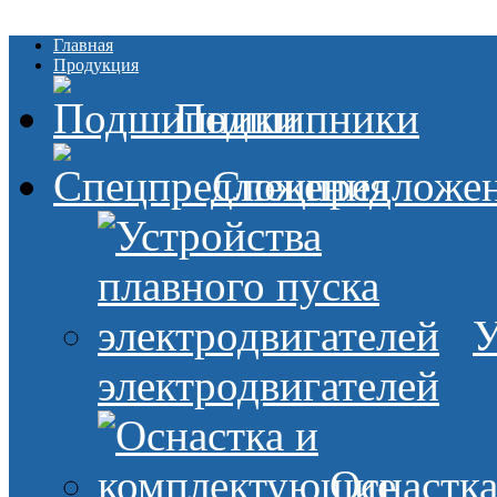
Главная
Продукция
Подшипники
Спецпредложе
У
электродвигателей
Оснастк