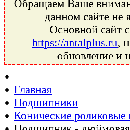
Обращаем Ваше внимани
данном сайте не 
Основной сайт с
https://antalplus.ru
, 
обновление и н
Фрязино, Антал+, плюс, Свердловский, Загорянский, Юбилей
Ивантеевка, подшипники, пневматика, метизы, техника, сваро
CRAFT, СПЗ-4, NECTECH, KG, LQY, DPI, BSN, SPZ, РФ, BMZ,
Главная
Подшипники
Конические роликовые
Подшипник - дюймовая 