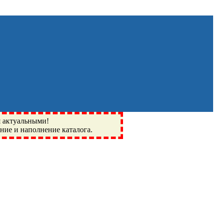
я актуальными!
ение и наполнение каталога.
Монино, Ивантеевка, подшипники, пневматика, метизы,
I, BSN, SPZ, РФ, BMZ, ХАРП, CX, РОЛТОМ, APZ, FBJ, KYK,