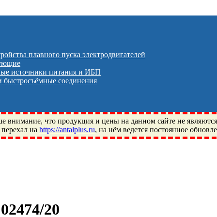
тройства плавного пуска электродвигателей
тующие
ые источники питания и ИБП
 быстросъёмные соединения
 внимание, что продукция и цены на данном сайте не являютс
 перехал на
https://antalplus.ru
, на нём ведется постоянное обновл
ый, Щелково, Москва, Пушкино, Королёв, Балашиха, Фряново, 
ПЗ, Neutral, WHX, ZWZ, CRAFT, СПЗ-4, NECTECH, KG, LQY, DP
02474/20