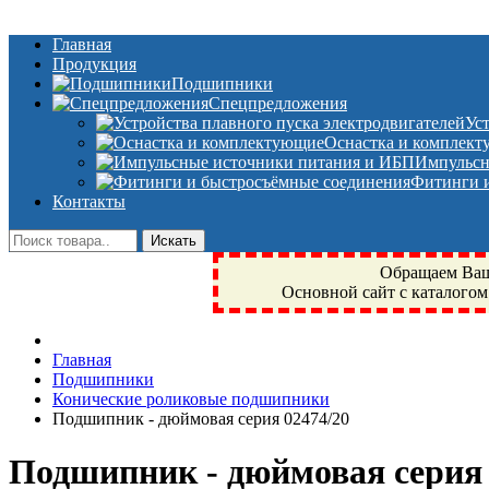
Главная
Продукция
Подшипники
Спецпредложения
Ус
Оснастка и комплек
Импульсн
Фитинги и
Контакты
Обращаем Ваше
Основной сайт с каталогом
Фрязино, Антал+, плюс, Свердловский, Загорянский, Юбилейн
Главная
техника, сварочные аппараты, NIS, NSK, JED, KPT, NXZ, Г
Подшипники
NTN, SKF, купить, заказать
Конические роликовые подшипники
Подшипник - дюймовая серия 02474/20
Подшипник - дюймовая серия 