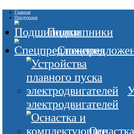
Главная
Продукция
Подшипники
Спецпредложе
У
электродвигателей
Оснастк