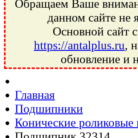
Обращаем Ваше внимани
данном сайте не 
Основной сайт с
https://antalplus.ru
, 
обновление и н
Фрязино, Антал+, плюс, Свердловский, Загорянский, Юбилей
Ивантеевка, подшипники, пневматика, метизы, техника, сваро
CRAFT, СПЗ-4, NECTECH, KG, LQY, DPI, BSN, SPZ, РФ, BMZ,
Главная
Подшипники
Конические роликовые
Подшипник 32314