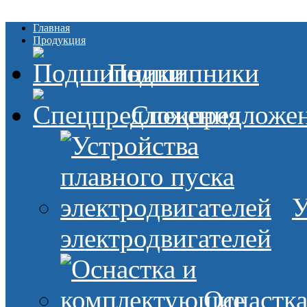
Главная
Продукция
Подшипники
Спецпредложе
У
электродвигателей
Оснастк