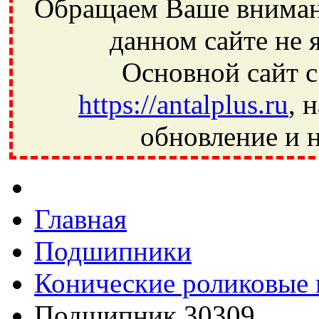
Обращаем Ваше внимани
данном сайте не 
Основной сайт с
https://antalplus.ru
, 
обновление и н
Фрязино, Антал+, плюс, Свердловский, Загорянский, Юбилей
Ивантеевка, подшипники, пневматика, метизы, техника, сваро
CRAFT, СПЗ-4, NECTECH, KG, LQY, DPI, BSN, SPZ, РФ, BMZ,
Главная
Подшипники
Конические роликовые
Подшипник 30309