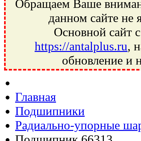
Обращаем Ваше внимани
данном сайте не 
Основной сайт с
https://antalplus.ru
, 
обновление и н
Фрязино, Антал+, плюс, Свердловский, Загорянский, Юбилей
Ивантеевка, подшипники, пневматика, метизы, техника, сваро
CRAFT, СПЗ-4, NECTECH, KG, LQY, DPI, BSN, SPZ, РФ, BMZ,
Главная
Подшипники
Радиально-упорные ша
Подшипник 66313