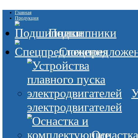
Главная
Продукция
Подшипники
Спецпредложе
У
электродвигателей
Оснастк