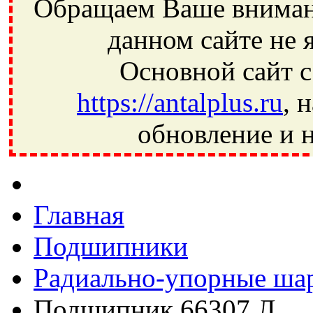
Обращаем Ваше внимани
данном сайте не 
Основной сайт с
https://antalplus.ru
, 
обновление и н
Фрязино, Антал+, плюс, Свердловский, Загорянский, Юбилей
Ивантеевка, подшипники, пневматика, метизы, техника, сваро
CRAFT, СПЗ-4, NECTECH, KG, LQY, DPI, BSN, SPZ, РФ, BMZ,
Главная
Подшипники
Радиально-упорные ша
Подшипник 66307 Л