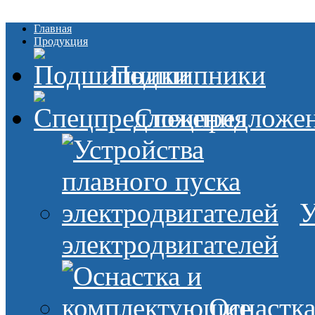
Главная
Продукция
Подшипники
Спецпредложе
У
электродвигателей
Оснастк