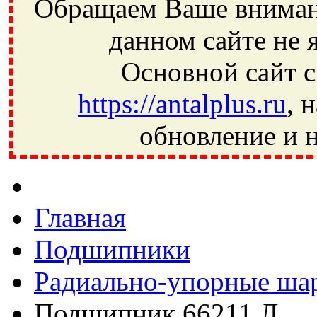
Обращаем Ваше внимани
данном сайте не 
Основной сайт с
https://antalplus.ru
, 
обновление и н
Фрязино, Антал+, плюс, Свердловский, Загорянский, Юбилей
Ивантеевка, подшипники, пневматика, метизы, техника, сваро
CRAFT, СПЗ-4, NECTECH, KG, LQY, DPI, BSN, SPZ, РФ, BMZ,
Главная
Подшипники
Радиально-упорные ша
Подшипник 66211 Л