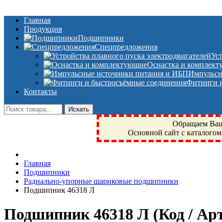
Главная
Продукция
Подшипники
Спецпредложения
Ус
Оснастка и комплек
Импульсн
Фитинги и
Контакты
Обращаем Ваше
Основной сайт с каталогом
Фрязино, Антал+, плюс, Свердловский, Загорянский, Юбилейн
Главная
техника, сварочные аппараты, NIS, NSK, JED, KPT, NXZ, Г
Подшипники
NTN, SKF, купить, заказать
Радиально-упорные шариковые подшипники
Подшипник 46318 Л
Подшипник 46318 Л
(Код / А