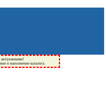
я актуальными!
ение и наполнение каталога.
Монино, Ивантеевка, подшипники, пневматика, метизы,
I, BSN, SPZ, РФ, BMZ, ХАРП, CX, РОЛТОМ, APZ, FBJ, KYK,