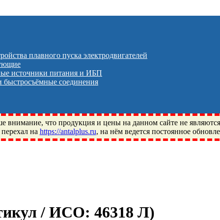
тройства плавного пуска электродвигателей
тующие
ые источники питания и ИБП
 быстросъёмные соединения
 внимание, что продукция и цены на данном сайте не являютс
 перехал на
https://antalplus.ru
, на нём ведется постоянное обновл
ый, Щелково, Москва, Пушкино, Королёв, Балашиха, Фряново, 
ПЗ, Neutral, WHX, ZWZ, CRAFT, СПЗ-4, NECTECH, KG, LQY, DP
ртикул / ИСО:
46318 Л
)