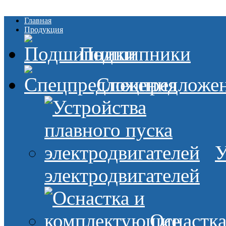
Главная
Продукция
Подшипники
Спецпредложе
У
электродвигателей
Оснастк