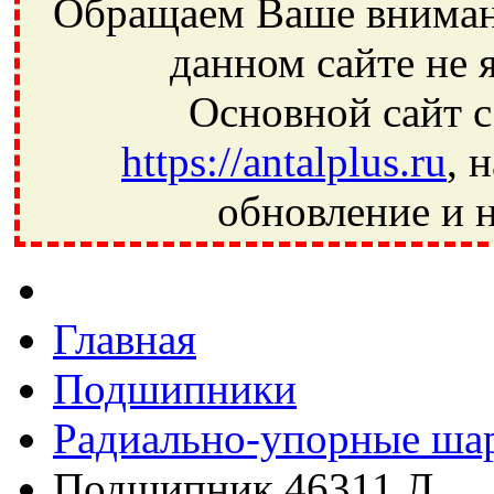
Обращаем Ваше внимани
данном сайте не 
Основной сайт с
https://antalplus.ru
, 
обновление и н
Фрязино, Антал+, плюс, Свердловский, Загорянский, Юбилей
Ивантеевка, подшипники, пневматика, метизы, техника, сваро
CRAFT, СПЗ-4, NECTECH, KG, LQY, DPI, BSN, SPZ, РФ, BMZ,
Главная
Подшипники
Радиально-упорные ша
Подшипник 46311 Л