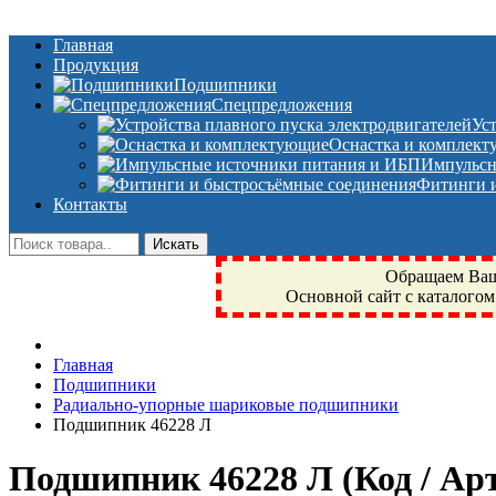
Главная
Продукция
Подшипники
Спецпредложения
Ус
Оснастка и комплек
Импульсн
Фитинги и
Контакты
Обращаем Ваше
Основной сайт с каталогом
Фрязино, Антал+, плюс, Свердловский, Загорянский, Юбилейн
Главная
техника, сварочные аппараты, NIS, NSK, JED, KPT, NXZ, Г
Подшипники
NTN, SKF, купить, заказать
Радиально-упорные шариковые подшипники
Подшипник 46228 Л
Подшипник 46228 Л
(Код / А