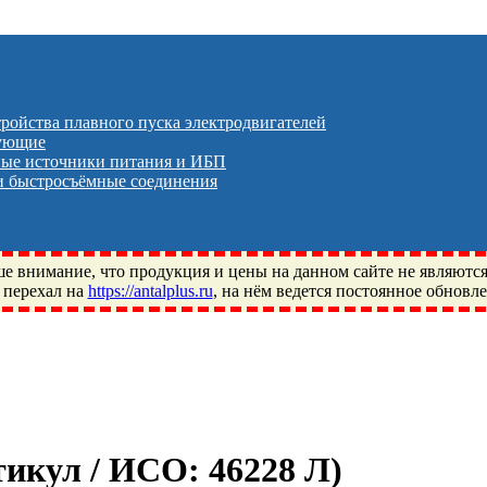
тройства плавного пуска электродвигателей
тующие
ые источники питания и ИБП
 быстросъёмные соединения
 внимание, что продукция и цены на данном сайте не являютс
 перехал на
https://antalplus.ru
, на нём ведется постоянное обновл
ый, Щелково, Москва, Пушкино, Королёв, Балашиха, Фряново, 
ПЗ, Neutral, WHX, ZWZ, CRAFT, СПЗ-4, NECTECH, KG, LQY, DP
ртикул / ИСО:
46228 Л
)