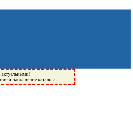
я актуальными!
ение и наполнение каталога.
Монино, Ивантеевка, подшипники, пневматика, метизы,
I, BSN, SPZ, РФ, BMZ, ХАРП, CX, РОЛТОМ, APZ, FBJ, KYK,