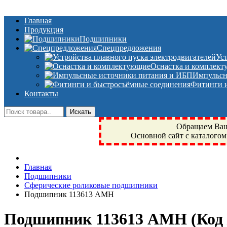
Главная
Продукция
Подшипники
Спецпредложения
Ус
Оснастка и комплек
Импульсн
Фитинги и
Контакты
Обращаем Ваше
Основной сайт с каталогом
Фрязино, Антал+, плюс, Свердловский, Загорянский, Юбилейн
Главная
техника, сварочные аппараты, NIS, NSK, JED, KPT, NXZ, Г
Подшипники
NTN, SKF, купить, заказать
Сферические роликовые подшипники
Подшипник 113613 АМН
Подшипник 113613 АМН
(Код