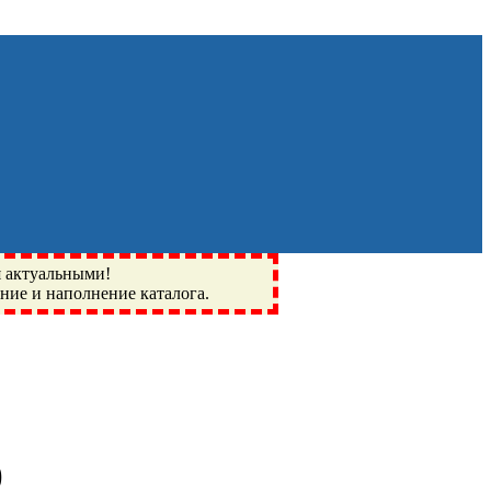
я актуальными!
ение и наполнение каталога.
Монино, Ивантеевка, подшипники, пневматика, метизы,
I, BSN, SPZ, РФ, BMZ, ХАРП, CX, РОЛТОМ, APZ, FBJ, KYK,
)