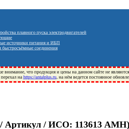
тройства плавного пуска электродвигателей
тующие
ые источники питания и ИБП
 быстросъёмные соединения
 внимание, что продукция и цены на данном сайте не являютс
 перехал на
https://antalplus.ru
, на нём ведется постоянное обновл
ый, Щелково, Москва, Пушкино, Королёв, Балашиха, Фряново, 
ПЗ, Neutral, WHX, ZWZ, CRAFT, СПЗ-4, NECTECH, KG, LQY, DP
 / Артикул / ИСО:
113613 АМН