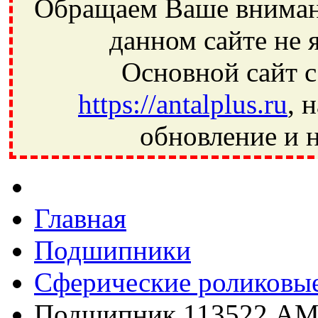
Обращаем Ваше внимани
данном сайте не 
Основной сайт с
https://antalplus.ru
, 
обновление и н
Фрязино, Антал+, плюс, Свердловский, Загорянский, Юбилей
Ивантеевка, подшипники, пневматика, метизы, техника, сваро
CRAFT, СПЗ-4, NECTECH, KG, LQY, DPI, BSN, SPZ, РФ, BMZ,
Главная
Подшипники
Сферические роликовы
Подшипник 113522 А