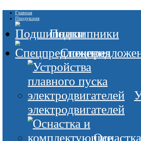
Главная
Продукция
Подшипники
Спецпредложе
У
электродвигателей
Оснастк